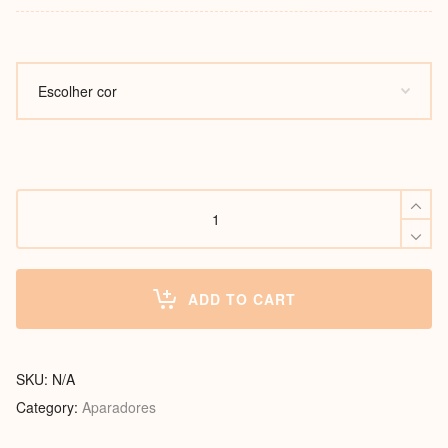
Aparador
Veneza
4
portas
quantity
ADD TO CART
SKU:
N/A
Category:
Aparadores