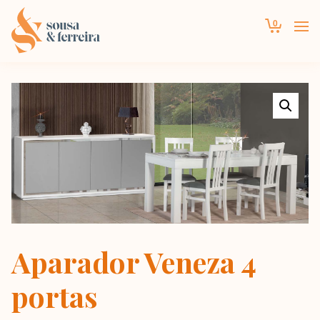
0
Aparador Veneza 4
portas