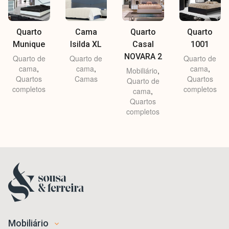
Quarto
Cama
Quarto
Quarto
Munique
Isilda XL
Casal
1001
NOVARA 2
Quarto de
Quarto de
Quarto de
cama
,
cama
,
cama
,
Mobiliário
,
Quartos
Camas
Quartos
Quarto de
completos
completos
cama
,
Quartos
completos
Mobiliário