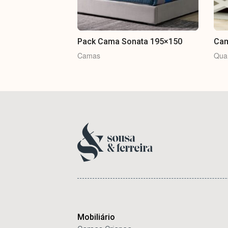
Pack Cama Sonata 195×150
Cam
Camas
Qua
Mobiliário