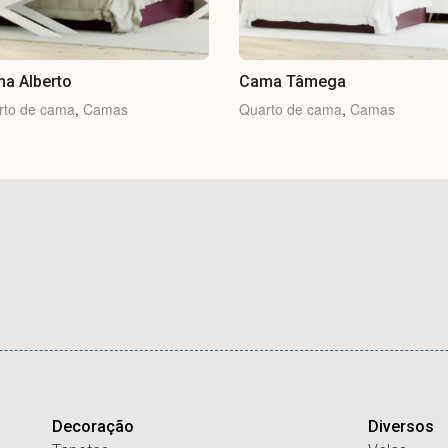
a Alberto
Cama Tâmega
rto de cama
,
Camas
Quarto de cama
,
Camas
Decoração
Diversos