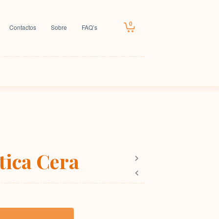
0
Contactos
Sobre
FAQ’s
ica Cera