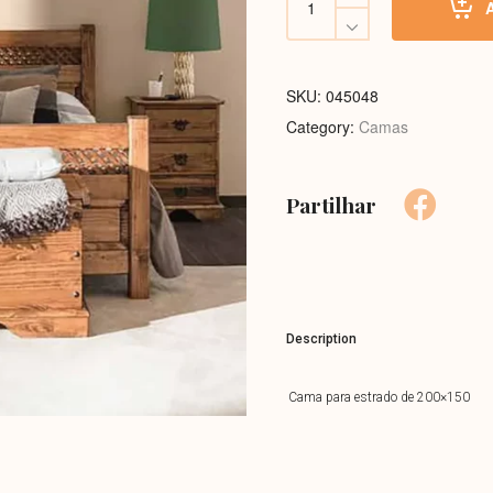
Rústica
Cera
quantity
SKU:
045048
Category:
Camas
Partilhar
Description
Cama para estrado de 200×150