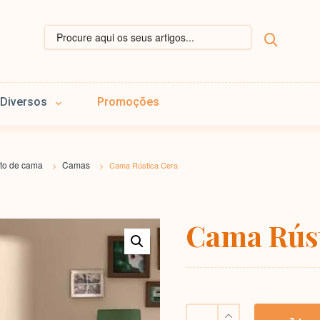
Diversos
Promoções
to de cama
Camas
>
>
Cama Rústica Cera
Cama Rúst
Cama