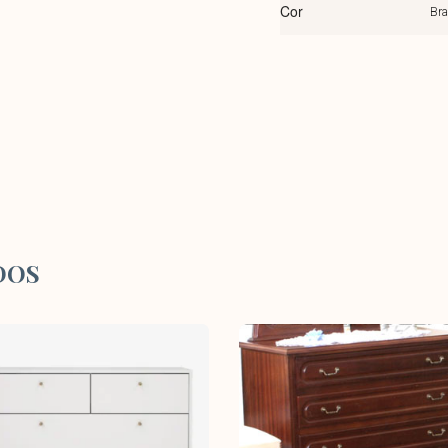
Cor
Br
DOS