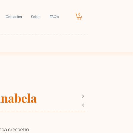
0
Contactos
Sobre
FAQ’s
nabela
nca c/espelho