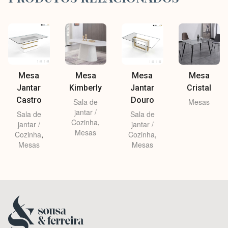
Mesa
Mesa
Mesa
Mesa
Jantar
Kimberly
Jantar
Cristal
Castro
Douro
Sala de
Mesas
jantar /
Sala de
Sala de
Cozinha
,
jantar /
jantar /
Mesas
Cozinha
,
Cozinha
,
Mesas
Mesas