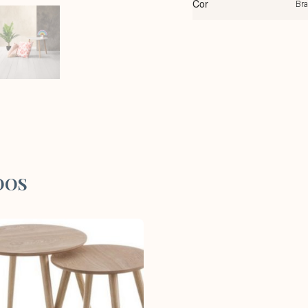
Cor
Br
DOS