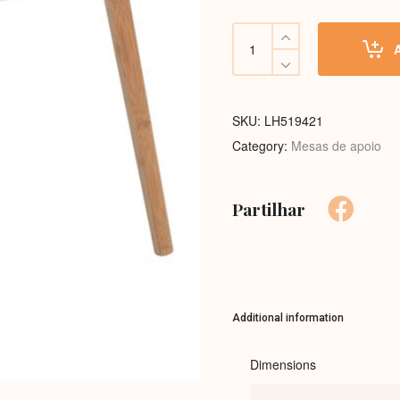
Mesa
de
apoio
LH519421
quantity
SKU:
LH519421
Category:
Mesas de apoio
Partilhar
Additional information
Dimensions