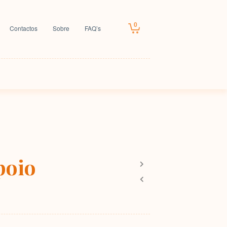
0
Contactos
Sobre
FAQ’s
poio