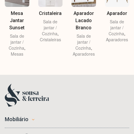
Mesa
Cristaleira
Aparador
Aparador
Jantar
Lacado
Sala de
Sala de
jantar /
jantar /
Sunset
Branco
Cozinha
,
Cozinha
,
Sala de
Sala de
Cristaleiras
Aparadores
jantar /
jantar /
Cozinha
,
Cozinha
,
Mesas
Aparadores
Mobiliário