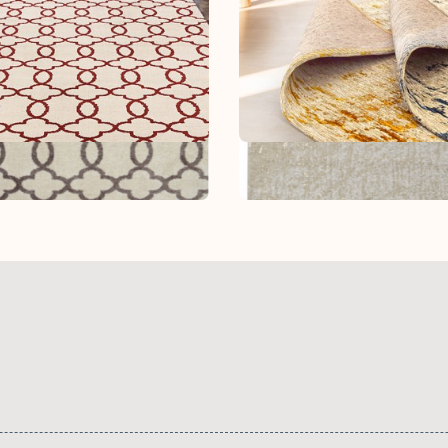
ete Arizona
Tapete AntikCloud
etes
Tapetes