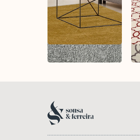
Tapete Alméria
Tap
Tapetes
Tap