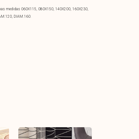
a nas medidas 060X115, 080X150, 140X200, 160X230,
AM.120, DIAM.160.