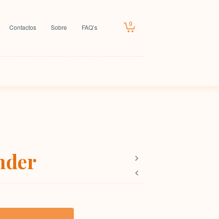
0
Contactos
Sobre
FAQ’s
nder