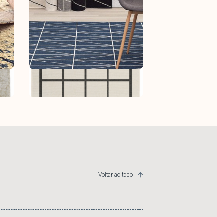
Tapete Broadway
Tapetes
Voltar ao topo